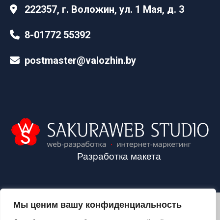
222357, г. Воложин, ул. 1 Мая, д. 3
8-01772 55392
postmaster@valozhin.by
Разработка макета
Мы ценим вашу конфиденциальность
2024©VALOZHIN.BY - НОВОСТИ ВОЛОЖИНСКОГО РАЙОНА