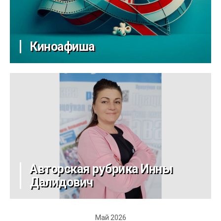
Киноафиша
Авторская рубрика Инны
Далидович
Май 2026