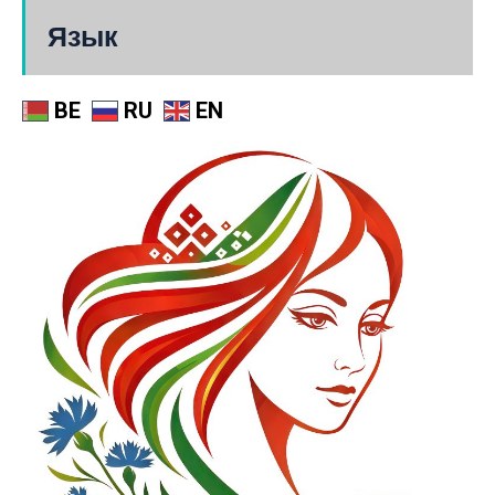
Язык
BE
RU
EN