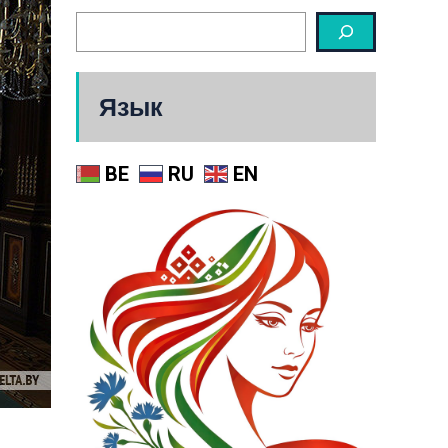
Язык
BE
RU
EN