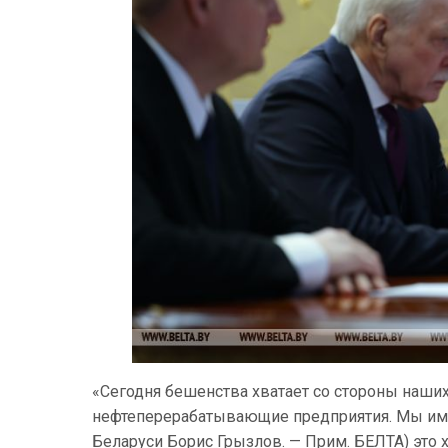
«Сегодня бешенства хватает со стороны наши
нефтеперерабатывающие предприятия. Мы име
Беларуси Борис Грызлов. — Прим. БЕЛТА) это 