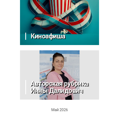
Киноафиша
Авторская рубрика
Инны Далидович
Май 2026