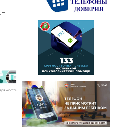
, —
ая новость