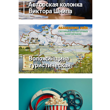
Авторская колонка
Виктора Шнипа
Воложинщина
туристическая