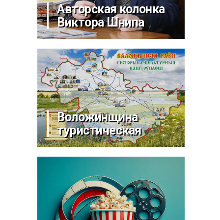
Авторская колонка
Виктора Шнипа
Воложинщина
туристическая