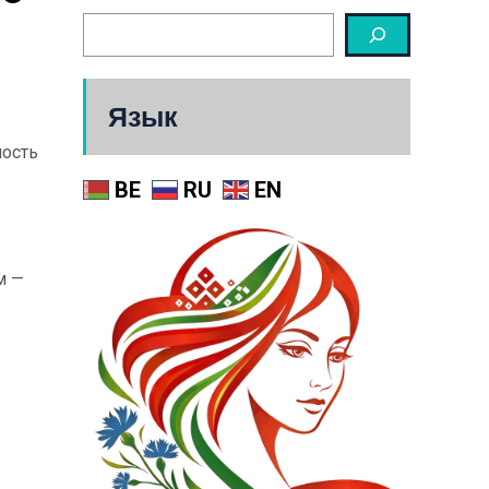
Язык
ность
BE
RU
EN
м —