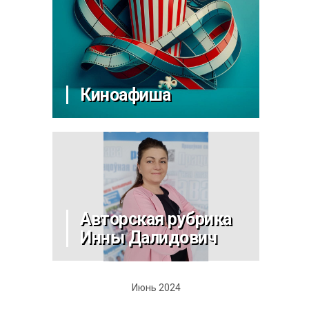
Киноафиша
Авторская рубрика
Инны Далидович
Июнь 2024