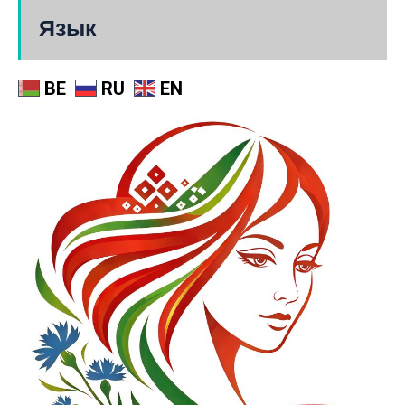
Язык
BE
RU
EN