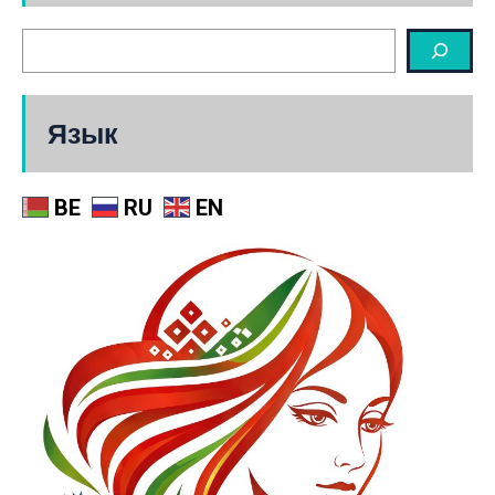
Язык
BE
RU
EN