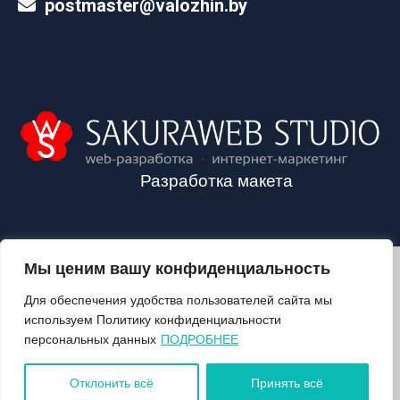
postmaster@valozhin.by
Разработка макета
Мы ценим вашу конфиденциальность
2024©VALOZHIN.BY - НОВОСТИ ВОЛОЖИНСКОГО РАЙОНА
Для обеспечения удобства пользователей сайта мы
используем Политику конфиденциальности
персональных данных
ПОДРОБНЕЕ
О ГАЗЕТЕ
ПОДПИСКА
Отклонить всё
Принять всё
КОНТАКТЫ