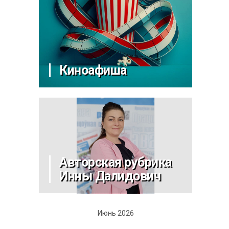
Киноафиша
Авторская рубрика
Инны Далидович
Июнь 2026