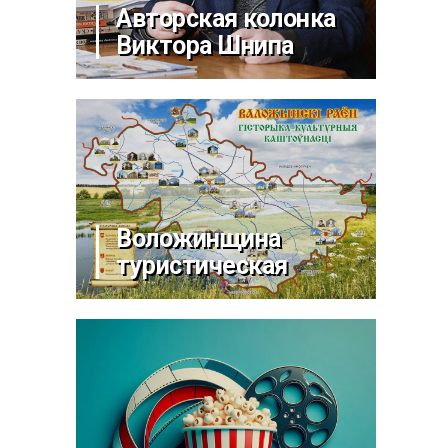
Авторская колонка
Виктора Шнипа
Воложинщина
туристическая