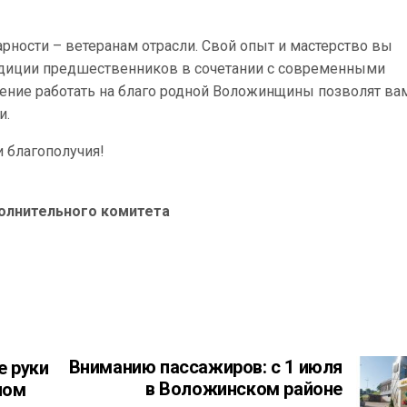
арности – ветеранам отрасли. Свой опыт и мастерство вы
радиции предшественников в сочетании с современными
ение работать на благо родной Воложинщины позволят ва
и.
и благополучия!
олнительного комитета
Вниманию пассажиров: с 1 июля
е руки
в Воложинском районе
ном