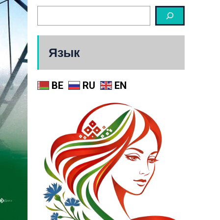
Язык
BE
RU
EN