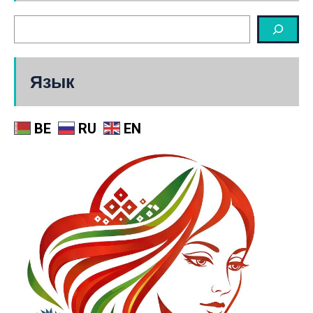
Язык
BE
RU
EN