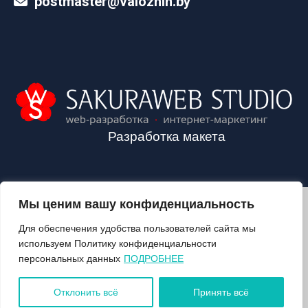
postmaster@valozhin.by
Разработка макета
Мы ценим вашу конфиденциальность
2024©VALOZHIN.BY - НОВОСТИ ВОЛОЖИНСКОГО РАЙОНА
Для обеспечения удобства пользователей сайта мы
используем Политику конфиденциальности
персональных данных
ПОДРОБНЕЕ
О ГАЗЕТЕ
ПОДПИСКА
Отклонить всё
Принять всё
КОНТАКТЫ