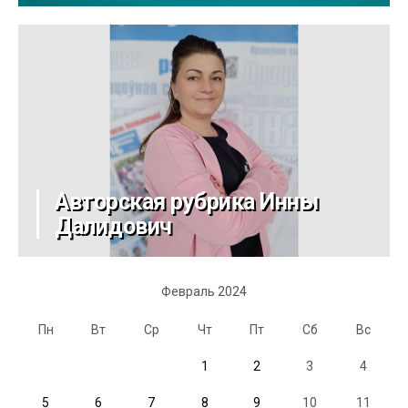
Авторская рубрика Инны
Далидович
Февраль 2024
Пн
Вт
Ср
Чт
Пт
Сб
Вс
1
2
3
4
5
6
7
8
9
10
11