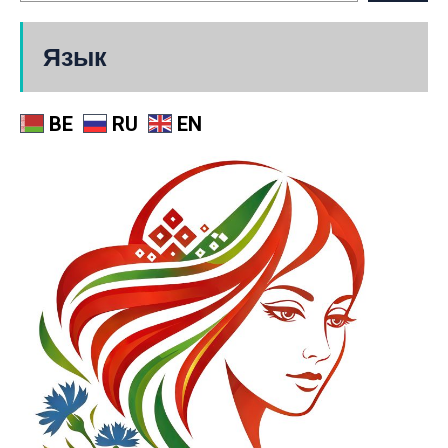
Язык
BE
RU
EN