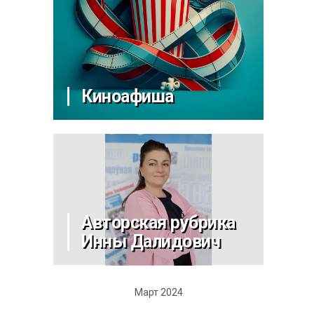
Киноафиша
Авторская рубрика
Инны Далидович
Март 2024