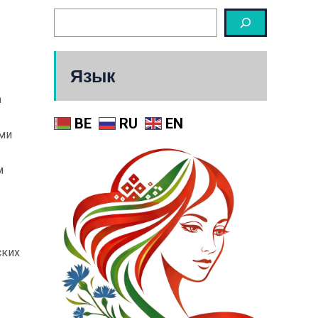
Язык
а
BE
RU
EN
ыми
м
ских