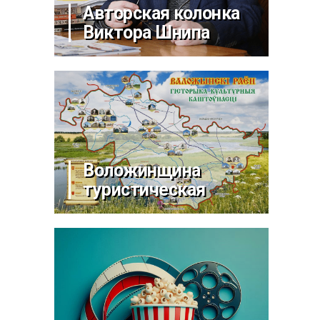
Авторская колонка
Виктора Шнипа
Воложинщина
туристическая