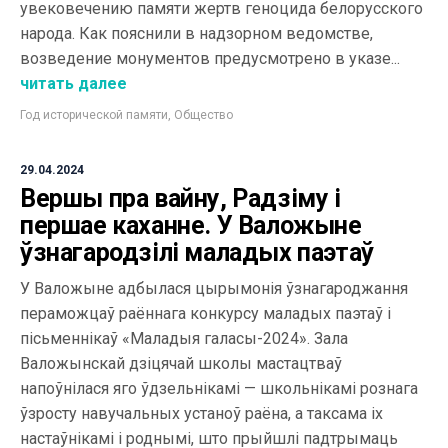
увековечению памяти жертв геноцида белорусского
народа. Как пояснили в надзорном ведомстве,
возведение монументов предусмотрено в указе...
читать далее
Год исторической памяти
,
Общество
29.04.2024
Вершы пра вайну, Радзіму і
першае каханне. У Валожыне
ўзнагародзілі маладых паэтаў
У Валожыне адбылася цырымонія ўзнагароджання
пераможцаў раённага конкурсу маладых паэтаў і
пісьменнікаў «Маладыя галасы-2024». Зала
Валожынскай дзіцячай школы мастацтваў
напоўнілася яго ўдзельнікамі — школьнікамі рознага
ўзросту навучальных устаноў раёна, а таксама іх
настаўнікамі і роднымі, што прыйшлі падтрымаць