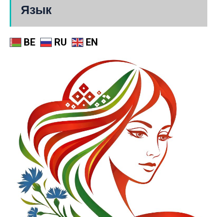
Язык
BE
RU
EN