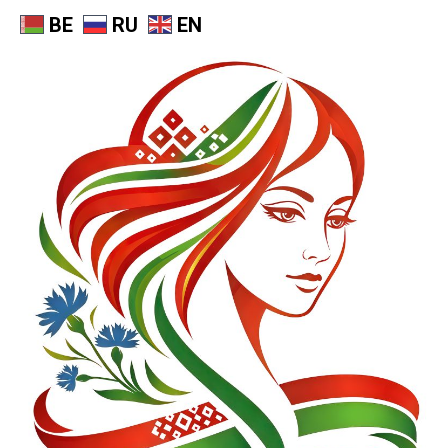
BE
RU
EN