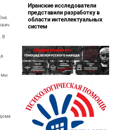
Иранские исследователи
представили разработку в
Она
области интеллектуальных
ович.
систем
. В
а.
ы мы
 дома