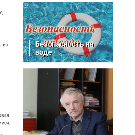
я,
Безопасность на
н из
воде
овая
мися.