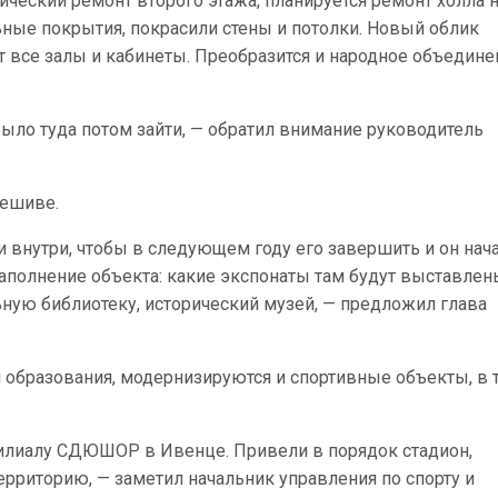
ческий ремонт второго этажа, планируется ремонт холла 
ные покрытия, покрасили стены и потолки. Новый облик
т все залы и кабинеты. Преобразится и народное объедине
было туда потом зайти, — обратил внимание руководитель
иешиве.
и внутри, чтобы в следующем году его завершить и он нач
аполнение объекта: какие экспонаты там будут выставлен
ную библиотеку, исторический музей, — предложил глава
образования, модернизируются и спортивные объекты, в 
филиалу СДЮШОР в Ивенце. Привели в порядок стадион,
ерриторию, — заметил начальник управления по спорту и