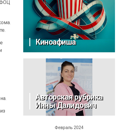
 ФОЦ
кома.
те.
Киноафиша
де
и
Авторская рубрика
она.
Инны Далидович
 из
Февраль 2024