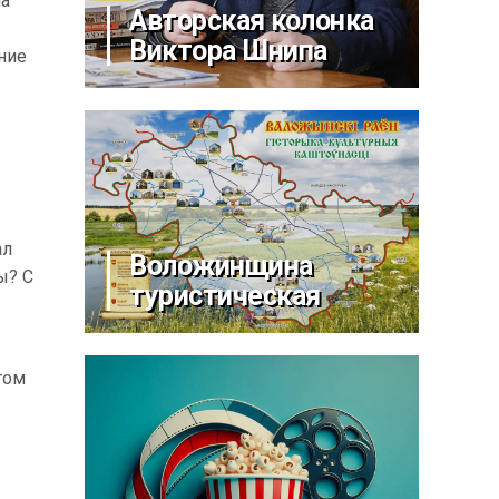
на
Авторская колонка
Виктора Шнипа
ние
ал
Воложинщина
ы? С
туристическая
том