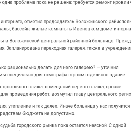
о одна проблема пока не решена: требуется ремонт кровли
нтернате, отметил председатель Воложинского райиспол
алы, бассейн, жилые комнаты в Ивенецком доме-интерна
ы в Воложинской центральной районной больнице. Преж
ния. Запланирована переходная галерея, также в учреждени
ько рационально делать для него галерею? — уточнил
 мы специально для томографа строим отдельное здание.
 цокольного этажа, помещений первого этажа, прочие
для проведения работ, возмутил главу центрального реги
ия, утепление и так далее. Иначе больница у нас получится
 средствам бюджета не допустимо.
 судьба городского рынка пока остается неясной. С одной