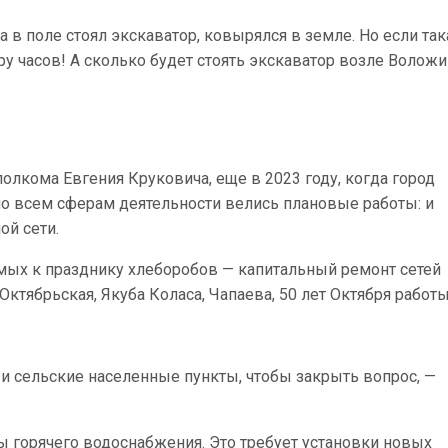
 в поле стоял экскаватор, ковырялся в земле. Но если так
ру часов! А сколько будет стоять экскаватор возле Воложи
лкома Евгения Круковича, еще в 2023 году, когда город
по всем сферам деятельности велись плановые работы: и
ой сети.
мых к празднику хлеборобов — капитальный ремонт сетей
ктябрьская, Якуба Коласа, Чапаева, 50 лет Октября работ
ь и сельские населенные пункты, чтобы закрыть вопрос, —
ы горячего водоснабжения. Это требует установки новых