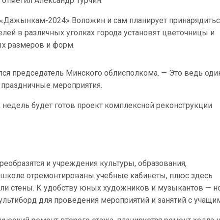
 отметил Александр Турчин.
 к «Дажынкам-2024» Воложин и сам планирует принарядитьс
целей в различных уголках города установят цветочницы и
х размеров и форм.
лся председатель Минского облисполкома. — Это ведь оди
 праздничные мероприятия.
х недель будет готов проект комплексной реконструкции
реобразятся и учреждения культуры, образования,
й школе отремонтированы учебные кабинеты, плюс здесь
или стены. К удобству юных художников и музыкантов — н
мультиборд для проведения мероприятий и занятий с учащи