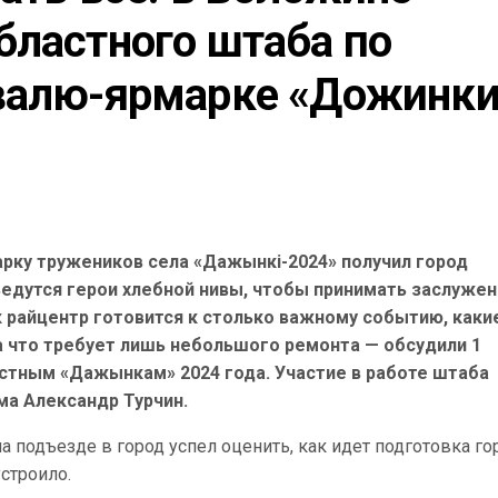
ластного штаба по 
ивалю-ярмарке «Дожинк
рку тружеников села «Дажынкі-2024» получил город
едутся герои хлебной нивы, чтобы принимать заслуже
к райцентр готовится к столько важному событию, каки
 что требует лишь небольшого ремонта — обсудили 1
астным «Дажынкам» 2024 года. Участие в работе штаба
а Александр Турчин.
на подъезде в город успел оценить, как идет подготовка го
строило.