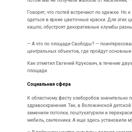
потом мы не получали жалобы от населения, —
Говорят, что гостей встречают по одежке. Но
одеться в яркие цветочные краски. Для этих 
кашпо, обустроят декоративные клумбы разны
— А что по площади Свободы? — поинтересова
центральных объектов, где пройдут основные
Как отметил Евгений Крукович, в течение дву
площади.
Социальная сфера
К областному фесту хлеборобов значительно п
здравоохранения. Так, в Воложинской детско
заменили потолки, поштукатурили и перекрас
мебель, сантехника. А еще здесь установили 