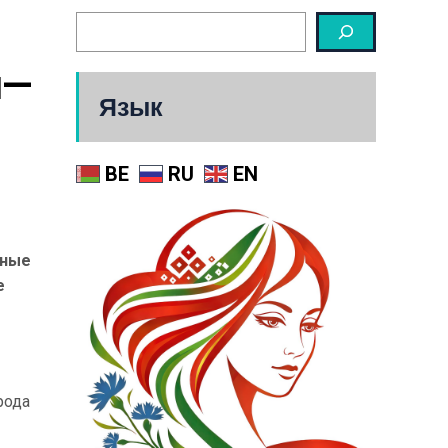
и—
Язык
BE
RU
EN
нные
е
рода