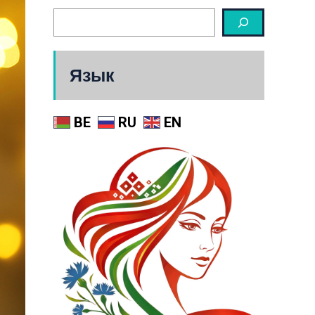
Язык
BE
RU
EN