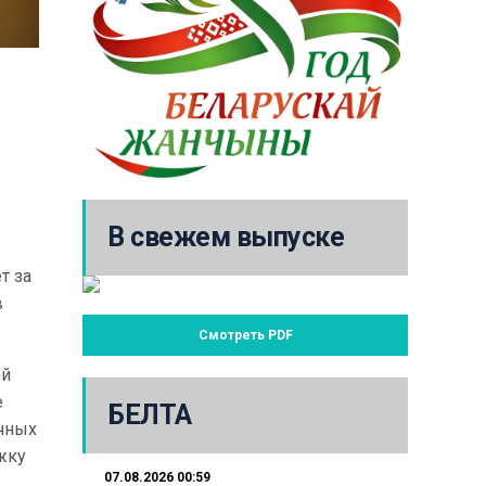
В свежем выпуске
т за
в
Смотреть PDF
ей
е
БЕЛТА
ичных
ржку
07.08.2026 00:59