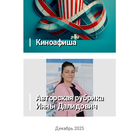
Киноафиша
Авторская рубрика
Инны Далидович
Декабрь 2025