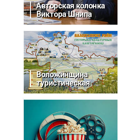
Авторская колонка
Виктора Шнипа
Воложинщина
туристическая