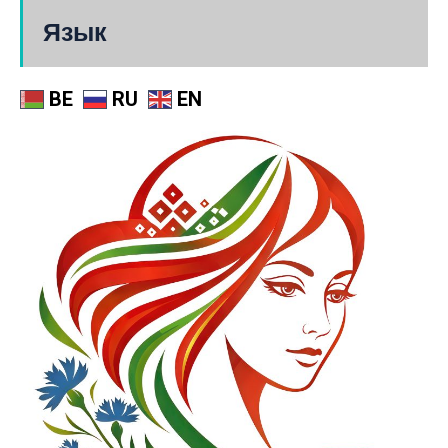
Язык
BE
RU
EN