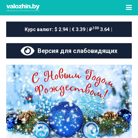
100
Курс валют:
$ 2.94 | € 3.39 | ₽
3.64 |
Версия для слабовидящих