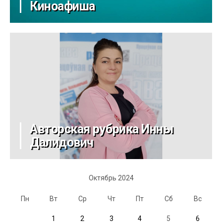
Киноафиша
Авторская рубрика Инны
Далидович
Октябрь 2024
Пн
Вт
Ср
Чт
Пт
Сб
Вс
1
2
3
4
5
6