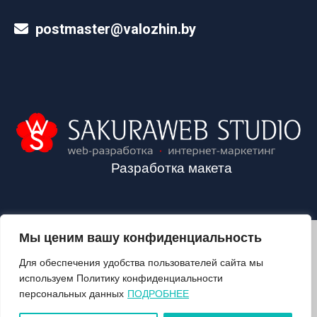
postmaster@valozhin.by
Разработка макета
Мы ценим вашу конфиденциальность
2024©VALOZHIN.BY - НОВОСТИ ВОЛОЖИНСКОГО РАЙОНА
Для обеспечения удобства пользователей сайта мы
используем Политику конфиденциальности
персональных данных
ПОДРОБНЕЕ
О ГАЗЕТЕ
ПОДПИСКА