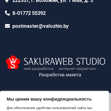
222357, г. Воложин, ул. 1 Мая, д. 3
8-01772 55392
postmaster@valozhin.by
Разработка макета
Мы ценим вашу конфиденциальность
2024©VALOZHIN.BY - НОВОСТИ ВОЛОЖИНСКОГО РАЙОНА
Для обеспечения удобства пользователей сайта мы