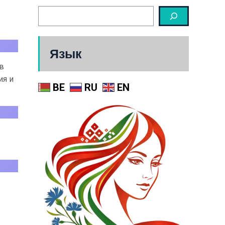
Язык
в
ия и
BE
RU
EN