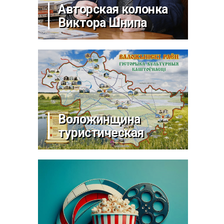
Авторская колонка
Виктора Шнипа
Воложинщина
туристическая