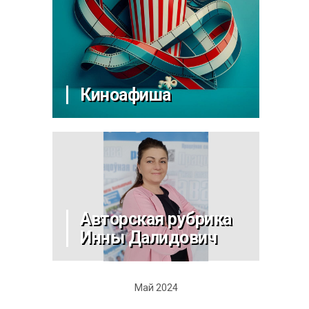
Киноафиша
Авторская рубрика
Инны Далидович
Май 2024