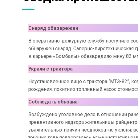
Снаряд обезврежен
В оперативно-дежурную службу поступило сооб
обнаружен снаряд. Саперно-пиротехническая г
в карьере «Бомбалы» обезвредило мину 82 м
Украли с трактора
Неустановленное лицо с трактора “МТЗ-82”, к
рождения, похитило топливный насос стоимос
Соблюдать обязана
Возбуждено уголовное дело в отношении ран
превентивного надзора жительницы райцентра
уважительных причин неоднократно уклонялас
течение года подвергалась административном