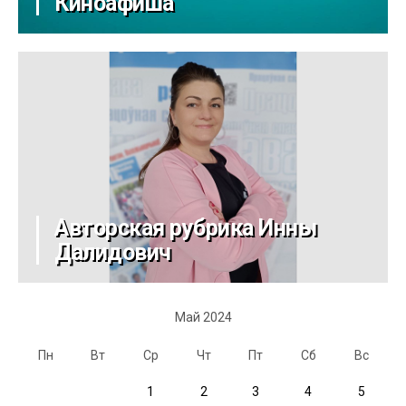
Киноафиша
Авторская рубрика Инны
Далидович
Май 2024
Пн
Вт
Ср
Чт
Пт
Сб
Вс
1
2
3
4
5