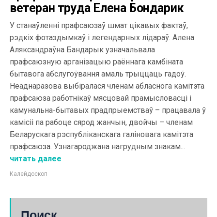
ветеран труда Елена Бондарик
У станаўленні прафсаюзаў шмат цікавых фактаў,
рэдкіх фотаздымкаў і легендарных лідараў. Алена
Аляксандраўна Бандарык узначальвала
прафсаюзную арганізацыю раённага камбіната
бытавога абслугоўвання амаль трыццаць гадоў.
Неаднаразова выбіралася членам абласнога камітэта
прафсаюза работнікаў мясцовай прамысловасці і
камунальна-бытавых прадпрыемстваў – працавала ў
камісіі па рабоце сярод жанчын, двойчы – членам
Беларускага рэспубліканскага галіновага камітэта
прафсаюза. Узнагароджана нагрудным знакам...
читать далее
Калейдоскоп
Поиск