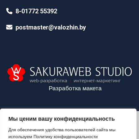
8-01772 55392
postmaster@valozhin.by
Разработка макета
Мы ценим вашу конфиденциальность
2024©VALOZHIN.BY - НОВОСТИ ВОЛОЖИНСКОГО РАЙОНА
Для обеспечения удобства пользователей сайта мы
используем Политику конфиденциальности