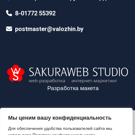
8-01772 55392
postmaster@valozhin.by
Разработка макета
Мы ценим вашу конфиденциальность
2024©VALOZHIN.BY - НОВОСТИ ВОЛОЖИНСКОГО РАЙОНА
Для обеспечения удобства пользователей сайта мы