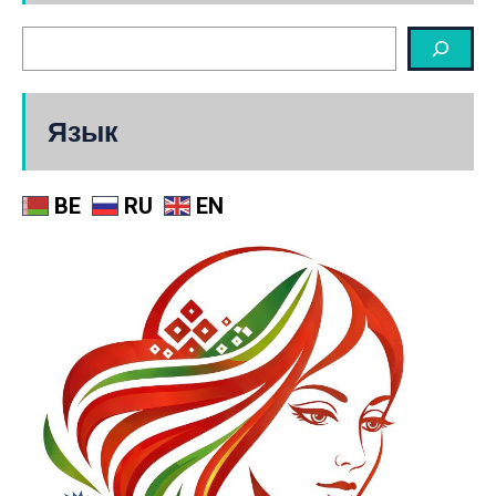
Язык
BE
RU
EN