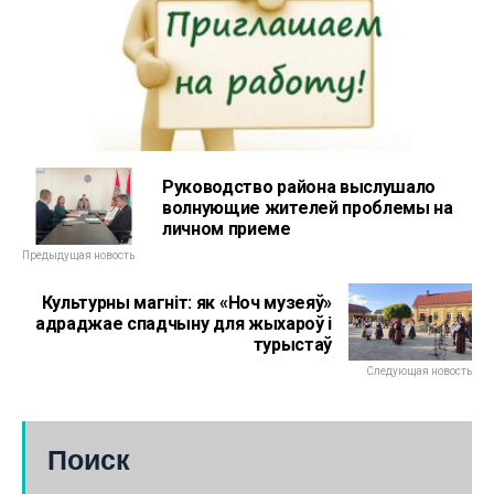
Руководство района выслушало
волнующие жителей проблемы на
личном приеме
Предыдущая новость
Культурны магніт: як «Ноч музеяў»
адраджае спадчыну для жыхароў і
турыстаў
Следующая новость
Поиск