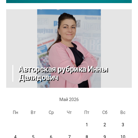
Авторская рубрика Инны
Далидович
Май 2026
Пн
Вт
Ср
Чт
Пт
Сб
Вс
1
2
3
4
5
6
7
8
9
10