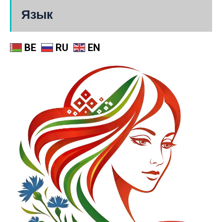
Язык
BE
RU
EN