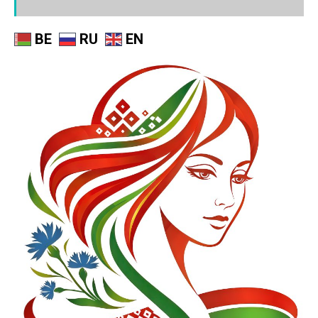
BE
RU
EN