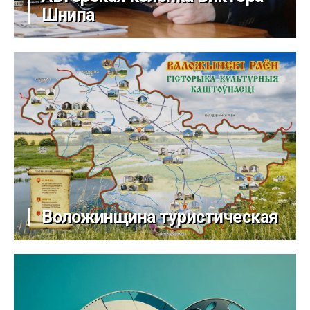
Шнипа
Воложинщина туристическая