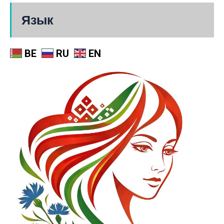
Язык
BE
RU
EN