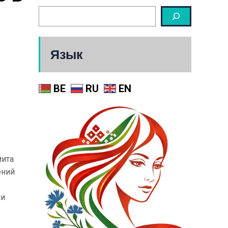
Язык
BE
RU
EN
мита
ений
ми