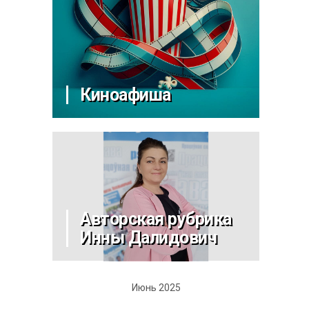
Киноафиша
Авторская рубрика
Инны Далидович
Июнь 2025