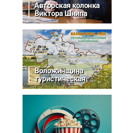
Авторская колонка
Виктора Шнипа
Воложинщина
туристическая