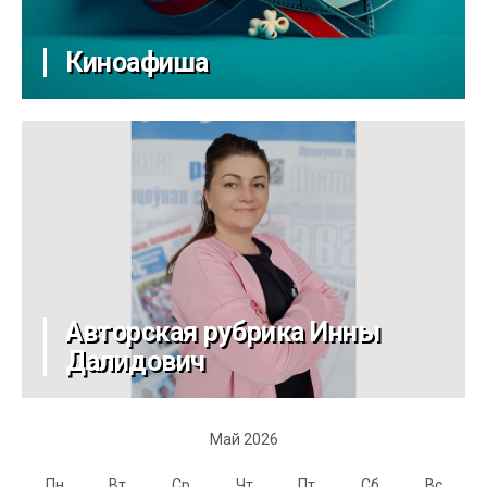
Киноафиша
Авторская рубрика Инны
Далидович
Май 2026
Пн
Вт
Ср
Чт
Пт
Сб
Вс