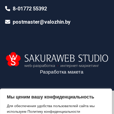
8-01772 55392
postmaster@valozhin.by
Разработка макета
Мы ценим вашу конфиденциальность
2024©VALOZHIN.BY - НОВОСТИ ВОЛОЖИНСКОГО РАЙОНА
Для обеспечения удобства пользователей сайта мы
используем Политику конфиденциальности