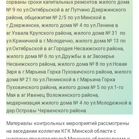
сорваны сроки капитальных ремонтов жилого дома
№ 9 по ул.Октябрьской в аг.Путчино Дзержинского
района, общежития № 2/5 по ул.Минской в
г.Дзержинске
,
жилого дома № 4 по ул.Ленина в
аг.Ухвала Крупского района, жилого дома № 31 по
ул.Криничной в г.Молодечно, жилого дома № 13 по
ул.Октябрьской в аг.Городея Несвижского района,
жилого дома № 6 по ул.Дружбы в аг.Заозерье
Несвижского района, жилого дома № 8 по ул.Новая
Заря в г.Марьина Горка Пуховичского района, жилого
дома № 21 по ул.Ленинской в г.Марьина Горка
Пуховичского района, жилого дома № 5 по ул.1-го
Мая в аг.Ивенец Воложинского района,
модернизация жилого дома № 4 по ул.Молодежной в
дер.Островы Червенского района.
Материалы контрольных мероприятий рассмотрены
на заседании коллегии КГК Минской области с
участием представителей Минского облисполкома и