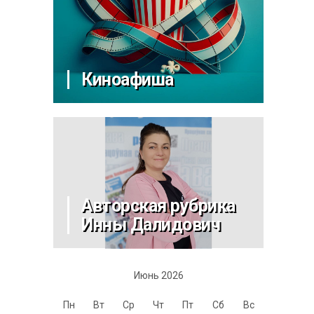
Киноафиша
Авторская рубрика
Инны Далидович
Июнь 2026
Пн
Вт
Ср
Чт
Пт
Сб
Вс