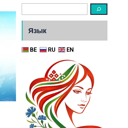
Язык
BE
RU
EN