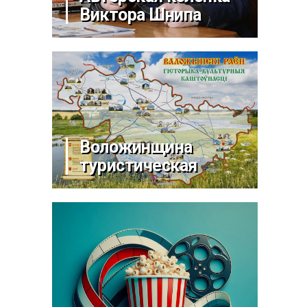
Виктора Шнипа
Воложинщина
туристическая