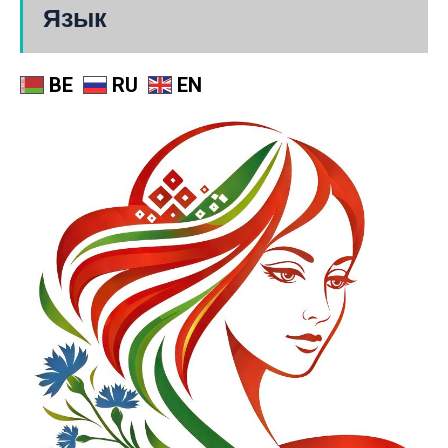
Язык
BE
RU
EN