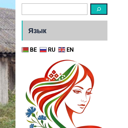
Язык
BE
RU
EN