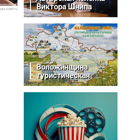
Виктора Шнипа
ая новость
Воложинщина
туристическая