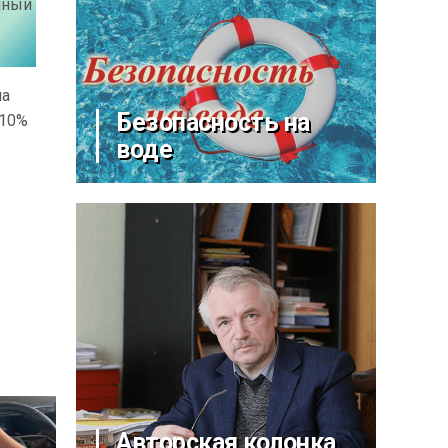
енный
на
Безопасность на
 10%
воде
Авторская колонка