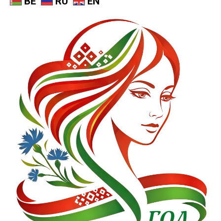
BE
RU
EN