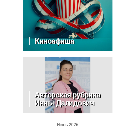
Киноафиша
Авторская рубрика
Инны Далидович
Июнь 2026