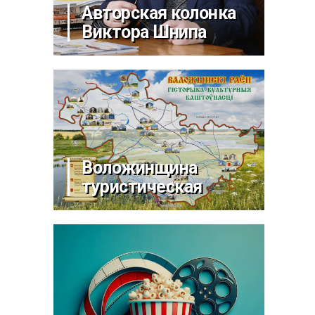
Авторская колонка
Виктора Шнипа
Воложинщина
туристическая