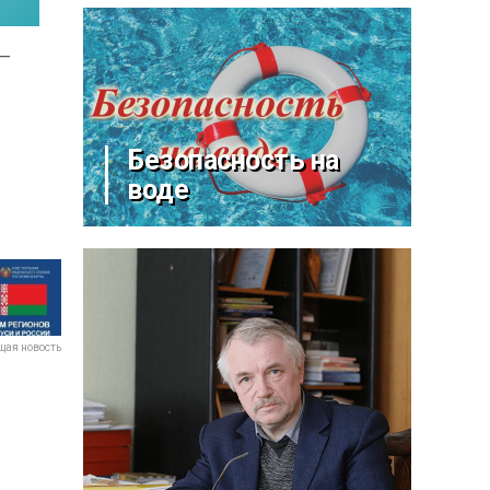
 —
Безопасность на
воде
ая новость