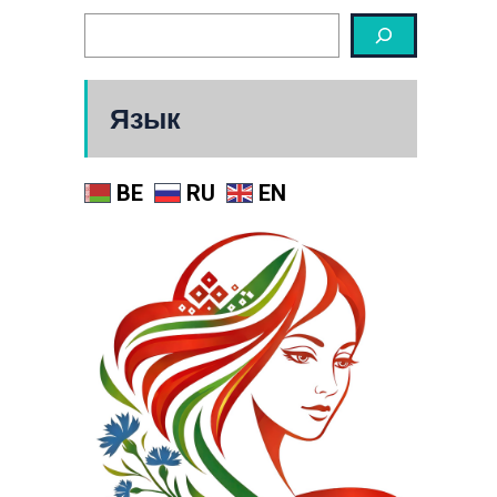
Язык
BE
RU
EN