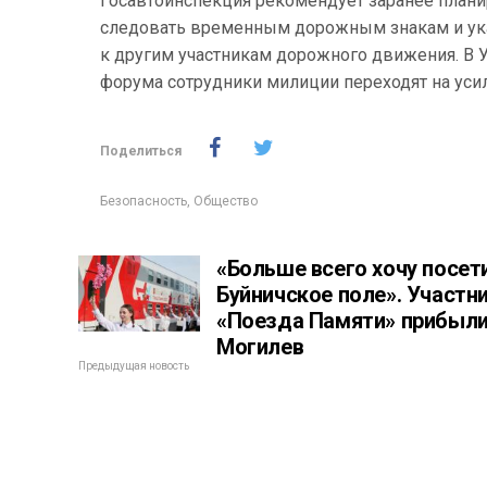
Госавтоинспекция рекомендует заранее плани
следовать временным дорожным знакам и ука
к другим участникам дорожного движения. В 
форума сотрудники милиции переходят на уси
Поделиться
Безопасность
,
Общество
«Больше всего хочу посет
Буйничское поле». Участн
«Поезда Памяти» прибыли
Могилев
Предыдущая новость