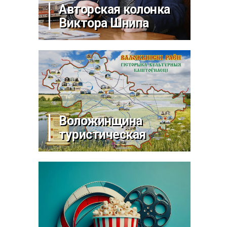
Авторская колонка
Виктора Шнипа
Воложинщина
туристическая