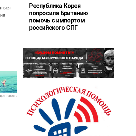
Республика Корея
иться
попросила Британию
ния
помочь с импортом
российского СПГ
ая новость