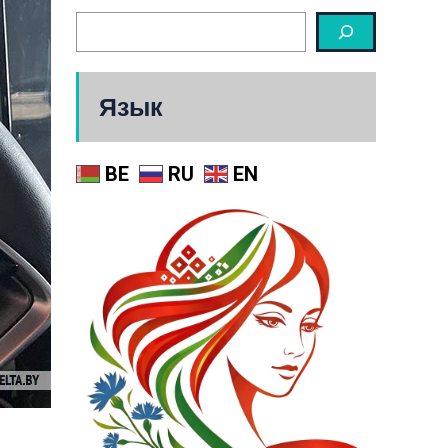
Язык
BE
RU
EN