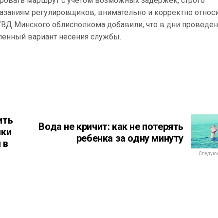
ровать маршрут с учетом возможных задержек, строго
заниям регулировщиков, внимательно и корректно относ
УВД Минского облисполкома добавили, что в дни проведе
ленный вариант несения службы.
ить
Вода не кричит: как не потерять
ики
ребенка за одну минуту
 в
Следующ