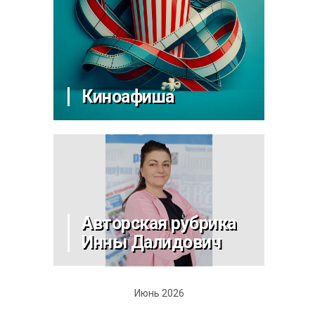
Киноафиша
Авторская рубрика
Инны Далидович
Июнь 2026