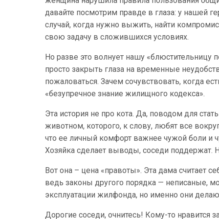
женщина нарушила правила пользования общим
давайте посмотрим правде в глаза: у нашей ге
случай, когда нужно выжить, найти компромисс
свою задачу в сложившихся условиях.
Но разве это волнует нашу «блюстительницу п
просто закрыть глаза на временные неудобств
пожаловаться. Зачем сочувствовать, когда е
«безупречное знание жилищного кодекса».
Эта история не про кота. Да, поводом для ста
животном, которого, к слову, любят все вокру
что ее личный комфорт важнее чужой боли и ч
Хозяйка сделает выводы, соседи поддержат. Но
Вот она – цена «правоты». Эта дама считает се
ведь законы другого порядка — неписаные, мо
эксплуатации жилфонда, но именно они делаю
Дорогие соседи, очнитесь! Кому-то нравится 