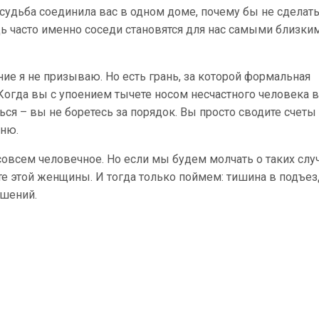
 судьба соединила вас в одном доме, почему бы не сделат
дь часто именно соседи становятся для нас самыми близки
ие я не призываю. Но есть грань, за которой формальная
Когда вы с упоением тычете носом несчастного человека в
ся – вы не боретесь за порядок. Вы просто сводите счеты 
ню.
совсем человечное. Но если мы будем молчать о таких случ
те этой женщины. И тогда только поймем: тишина в подъез
ошений.