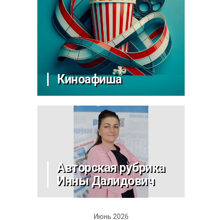
Киноафиша
Авторская рубрика
Инны Далидович
Июнь 2026