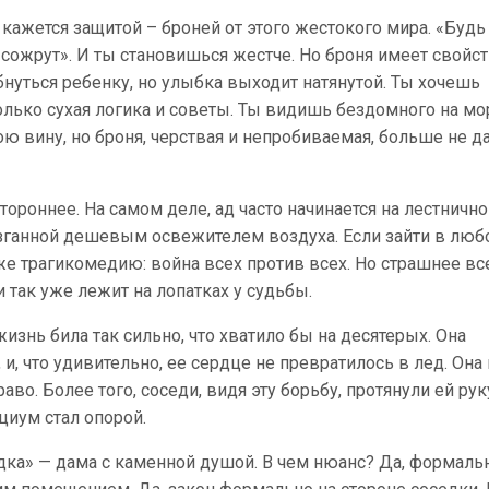
 кажется защитой – броней от этого жестокого мира. «Будь
я сожрут». И ты становишься жестче. Но броня имеет свойс
нуться ребенку, но улыбка выходит натянутой. Ты хочешь
 только сухая логика и советы. Ты видишь бездомного на м
ю вину, но броня, черствая и непробиваемая, больше не д
тороннее. На самом деле, ад часто начинается на лестничн
зганной дешевым освежителем воздуха. Если зайти в люб
же трагикомедию: война всех против всех. Но страшнее все
и так уже лежит на лопатках у судьбы.
знь била так сильно, что хватило бы на десятерых. Она
и, что удивительно, ее сердце не превратилось в лед. Она
аво. Более того, соседи, видя эту борьбу, протянули ей рук
циум стал опорой.
дка» — дама с каменной душой. В чем нюанс? Да, формаль