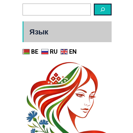
Язык
BE
RU
EN