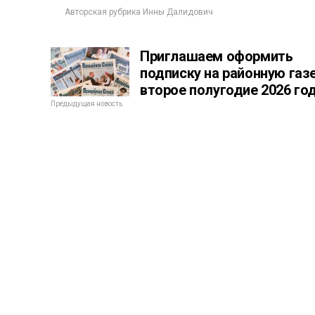
Авторская рубрика Инны Далидович
Приглашаем оформить
подписку на районную газе
второе полугодие 2026 го
Предыдущая новость