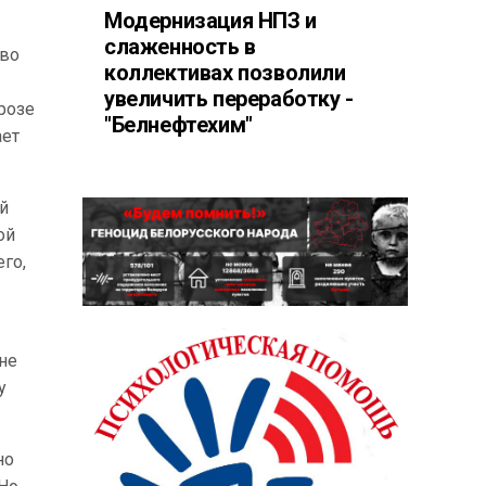
Модернизация НПЗ и
слаженность в
тво
коллективах позволили
увеличить переработку -
орозе
"Белнефтехим"
ает
ой
ой
го,
 не
у
но