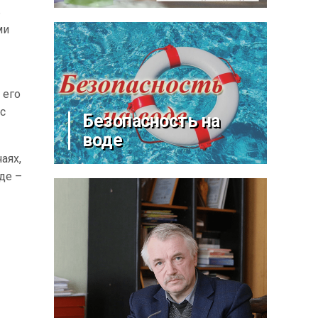
ь
ми
 его
с
Безопасность на
воде
аях,
де –