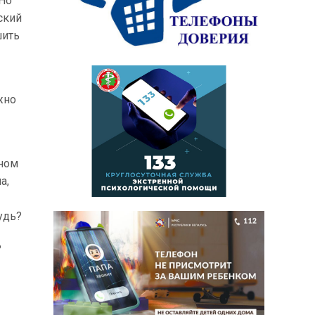
 Но
ский
шить
жно
нном
а,
удь?
ь