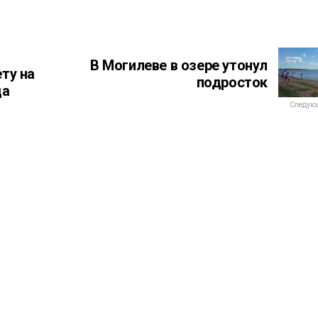
В Могилеве в озере утонул
ту на
подросток
да
Следующ