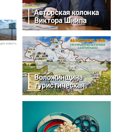
Авторская колонка
Виктора Шнипа
ая новость
Воложинщина
туристическая