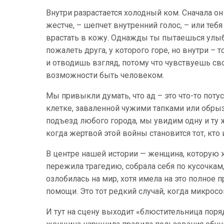
Внутри разрастается холодный ком. Сначала он
жестче, – шепчет внутренний голос, – или теб
врастать в кожу. Однажды ты пытаешься улыб
пожалеть друга, у которого горе, но внутри –
и отводишь взгляд, потому что чувствуешь сво
возможности быть человеком.
Мы привыкли думать, что ад – это что-то потус
клетке, заваленной чужими тапками или обры
подъезд любого города, мы увидим одну и ту 
когда жертвой этой войны становится тот, кто 
В центре нашей истории — женщина, которую жи
пережила трагедию, собрала себя по кусочкам, 
озлобилась на мир, хотя имела на это полное пр
помощи. Это тот редкий случай, когда микросо
И тут на сцену выходит «блюстительница поря