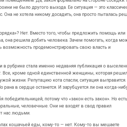
 помещением. Да, закон формально на стороне соседки.
роини не было другого выхода. Ее ситуация — это классиче
. Она не хотела никому досадить, она просто пыталась ре
орядка»? Нет. Вместо того, чтобы предложить помощь или
а, она решила добить человека. Зачем помогать, когда мо
сть возможность продемонстрировать свою власть и
тьи в рубрике стала именно недавняя публикация о выселе
г. Все, кроме одной единственной женщины, которая решил
ужой жизни. Репутацию кота спасли, ситуация выправится.
 рана в сердце останется. И зарубцуется ли она когда-ниб
бя победительницей, потому что «закон есть закон». Но ест
ральные, человечные. Они не входят в свод правил
т нас людьми.
запах кошачьей еды, кому-то — нет. Кому-то вы мешаете