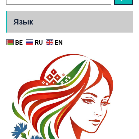
Язык
BE
RU
EN