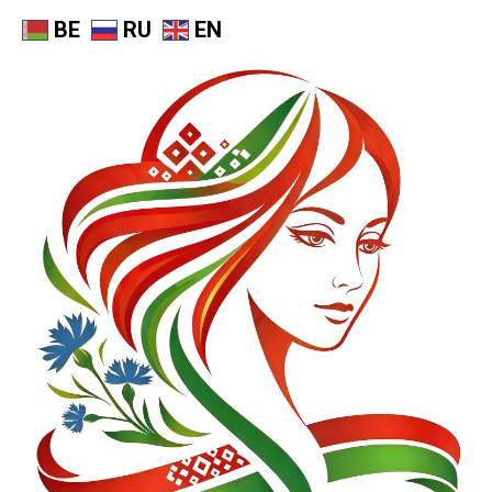
BE
RU
EN