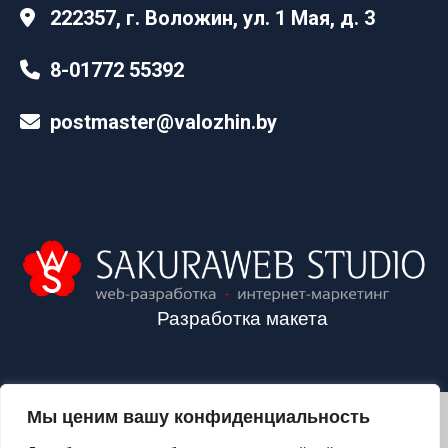
222357, г. Воложин, ул. 1 Мая, д. 3
8-01772 55392
postmaster@valozhin.by
Разработка макета
Мы ценим вашу конфиденциальность
2024©VALOZHIN.BY - НОВОСТИ ВОЛОЖИНСКОГО РАЙОНА