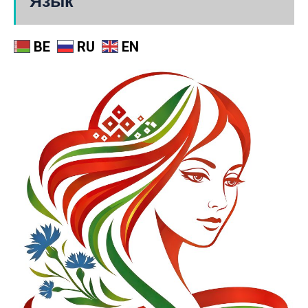
Язык
BE
RU
EN