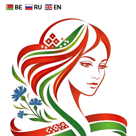
BE
RU
EN