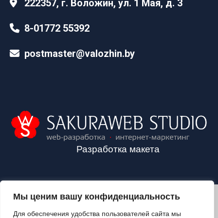
222357, г. Воложин, ул. 1 Мая, д. 3
8-01772 55392
postmaster@valozhin.by
Разработка макета
Мы ценим вашу конфиденциальность
2024©VALOZHIN.BY - НОВОСТИ ВОЛОЖИНСКОГО РАЙОНА
Для обеспечения удобства пользователей сайта мы