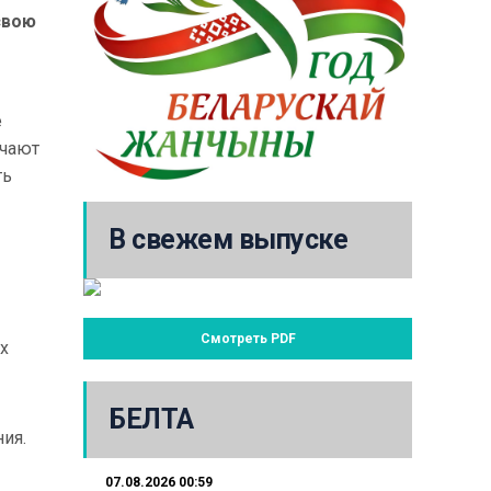
свою
е
учают
ть
В свежем выпуске
Смотреть PDF
х
БЕЛТА
ия.
07.08.2026 00:59