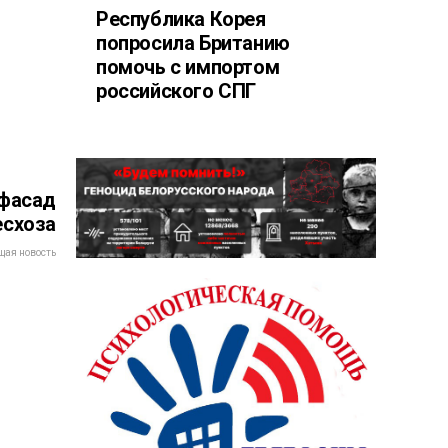
Республика Корея
попросила Британию
помочь с импортом
российского СПГ
 фасад
есхоза
ая новость