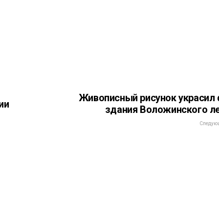
Живописный рисунок украсил
ии
здания Воложинского л
Следующ