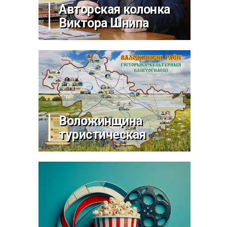
Авторская колонка
Виктора Шнипа
Воложинщина
туристическая