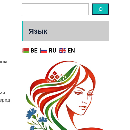
Язык
BE
RU
EN
шла
еми
перед