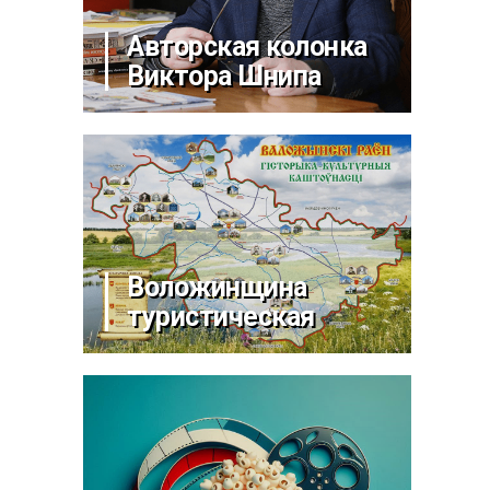
Авторская колонка
Виктора Шнипа
Воложинщина
туристическая