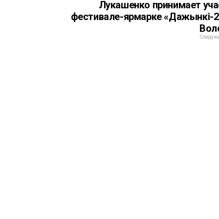
Лукашенко принимает уча
фестивале-ярмарке «Дажынкі-2
Вол
Следующ