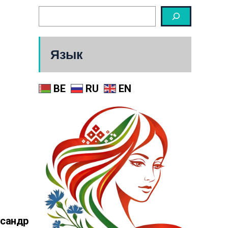
Язык
BE
RU
EN
ксандр