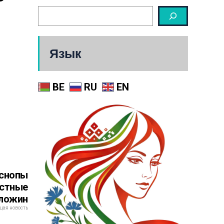
Язык
BE
RU
EN
 снопы
астные
оложин
ая новость