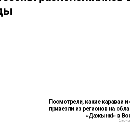
оды
Посмотрели, какие караваи и
привезли из регионов на обл
«Дажынкi» в В
Следующ