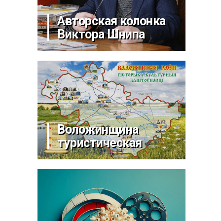
Авторская колонка
Виктора Шнипа
Воложинщина
туристическая