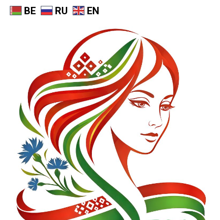
BE
RU
EN