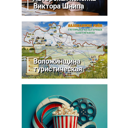
Виктора Шнипа
Воложинщина
туристическая