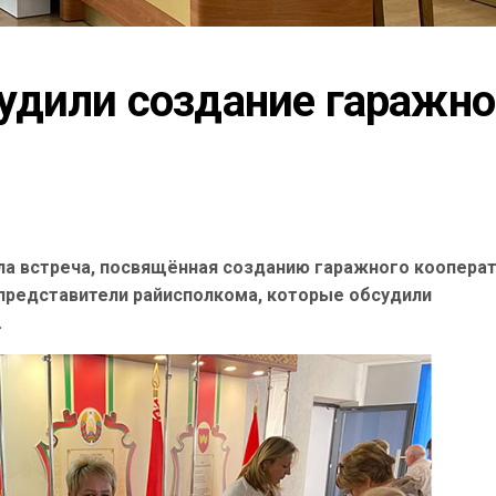
удили создание гаражног
а встреча, посвящённая созданию гаражного кооперат
 представители райисполкома, которые обсудили
.