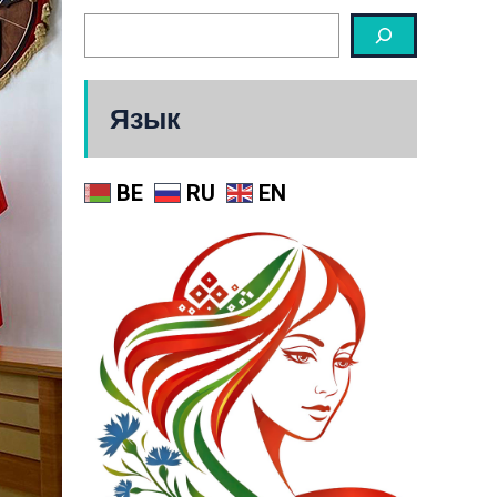
Язык
BE
RU
EN