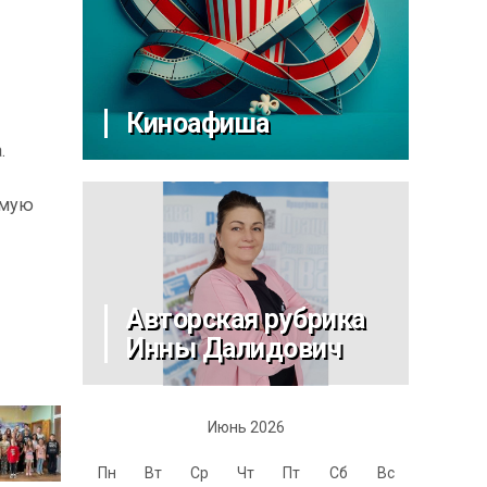
Киноафиша
.
имую
Авторская рубрика
Инны Далидович
Июнь 2026
Пн
Вт
Ср
Чт
Пт
Сб
Вс