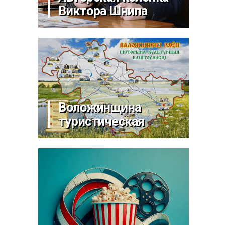
Виктора Шнипа
Воложинщина
туристическая