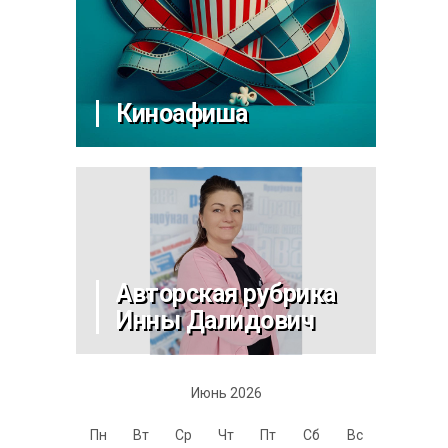
Киноафиша
Авторская рубрика
Инны Далидович
Июнь 2026
Пн
Вт
Ср
Чт
Пт
Сб
Вс