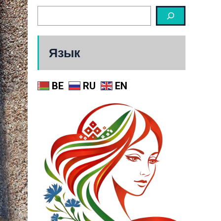
Язык
BE
RU
EN