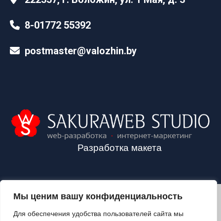
8-01772 55392
postmaster@valozhin.by
Разработка макета
Мы ценим вашу конфиденциальность
2024©VALOZHIN.BY - НОВОСТИ ВОЛОЖИНСКОГО РАЙОНА
Для обеспечения удобства пользователей сайта мы