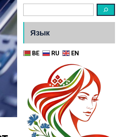
Язык
BE
RU
EN