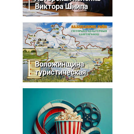
Виктора Шнипа
Воложинщина
туристическая