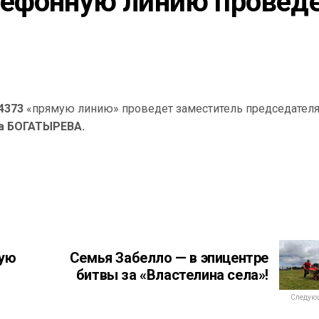
ефонную линию проведе
4373
«прямую линию» проведет заместитель председател
а БОГАТЫРЕВА.
ую
Семья Забелло — в эпицентре
битвы за «Властелина села»!
Следующ