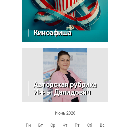
Киноафиша
Авторская рубрика
Инны Далидович
Июнь 2026
Пн
Вт
Ср
Чт
Пт
Сб
Вс